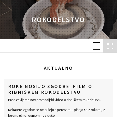
ROKODELSTVO
AKTUALNO
NOVO: NAJEM STROJA ZA 3D TISK
ALI LASERSKO GRAVIRANJE
lstvu.
V Rokodelskem centru Ribnica imamo novo strojno opremo, ki
na voljo vsem uporabnikom. Na voljo je 5 različnih strojev, ki ji
okami, z
lahko najamete za delo: