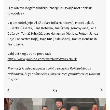
-2x 3D tiskalnik gline
ških
-2x 3D tiskalnik plastike
klič,
-laserski rezalnik
a), Ana
Preverite termine in s pomočjo mentorja, ki je na voljo, ustvari
, Janez
svoje produkte.
čina in
Nazaj
2
/
3
 za
, turizem
Naprej