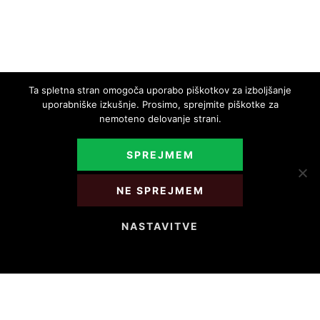
Ta spletna stran omogoča uporabo piškotkov za izboljšanje
uporabniške izkušnje. Prosimo, sprejmite piškotke za
nemoteno delovanje strani.
SPREJMEM
ROKODELSTVO
NE SPREJMEM
NAROČITE SE NA E-NOVICE
NASTAVITVE
DELOVNI ČAS
ROKODELSKI CENTER RIBNICA / ROKODELSTVO / MUZEJSKA TRGOVINA
Od maja do septembra:
od ponedeljka do petka: 9.00 – 17.00
sobota: 9.00-18.00